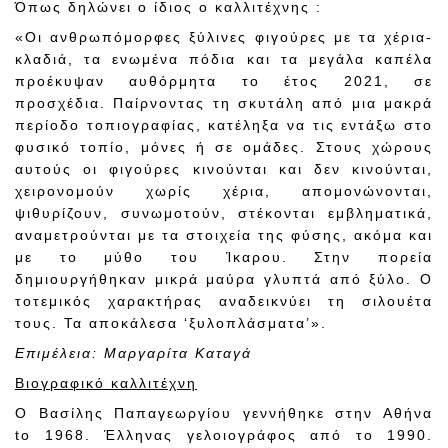
Όπως δηλώνει ο ίδιος ο καλλιτέχνης :
«Οι ανθρωπόμορφες ξύλινες φιγούρες με τα χέρια-
κλαδιά, τα ενωμένα πόδια και τα μεγάλα καπέλα
προέκυψαν αυθόρμητα το έτος 2021, σε
προσχέδια. Παίρνοντας τη σκυτάλη από μια μακρά
περίοδο τοπιογραφίας, κατέληξα να τις εντάξω στο
φυσικό τοπίο, μόνες ή σε ομάδες. Στους χώρους
αυτούς οι φιγούρες κινούνται και δεν κινούνται,
χειρονομούν χωρίς χέρια, απομονώνονται,
ψιθυρίζουν, συνωμοτούν, στέκονται εμβληματικά,
αναμετρούνται με τα στοιχεία της φύσης, ακόμα και
με το μύθο του Ίκαρου. Στην πορεία
δημιουργήθηκαν μικρά μαύρα γλυπτά από ξύλο. Ο
τοτεμικός χαρακτήρας αναδεικνύει τη σιλουέτα
τους. Τα αποκάλεσα ‘ξυλοπλάσματα’».
Επιμέλεια: Μαργαρίτα Καταγά
Βιογραφικό καλλιτέχνη
Ο Βασίλης Παπαγεωργίου γεννήθηκε στην Αθήνα
to 1968. Έλληνας γελοιογράφος από το 1990.