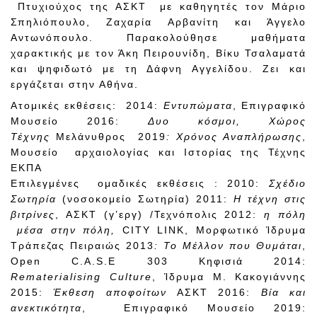
Πτυχιούχος της ΑΣΚΤ με καθηγητές τον Μάριο
Σπηλιόπουλο, Ζαχαρία Αρβανίτη και Άγγελο
Αντωνόπουλο. Παρακολούθησε μαθήματα
χαρακτικής με τον Άκη Πειρουνίδη, Βίκυ Τσαλαματά
και ψηφιδωτό με τη Δάφνη Αγγελίδου. Ζει και
εργάζεται στην Αθήνα.
Ατομικές εκθέσεις: 2014:
Εντυπώματα
, Επιγραφικό
Μουσείο 2016:
Δυο κόσμοι, Χώρος
Τέχνης
Μελάνυθρος 2019
: Χρόνος Αναπλήρωσης
,
Μουσείο αρχαιολογίας και Ιστορίας της Τέχνης
ΕΚΠΑ
Επιλεγμένες ομαδικές εκθέσεις : 2010:
Σχέδιο
Σωτηρία
(νοσοκομείο Σωτηρία) 2011:
Η τέχνη στις
βιτρίνες
, ΑΣΚΤ (γ’εργ) /Τεχνόπολις 2012:
η πόλη
μέσα στην πόλη,
CITY LINK, Μορφωτικό Ίδρυμα
Τράπεζας Πειραιώς 2013
: Το Μέλλον που Θυμάται
,
Open C.A.S.E 303 Κηφισιά 2014:
Rematerialising
Culture
, Ίδρυμα Μ. Κακογιάννης
2015:
Έκθεση αποφοίτων
ΑΣΚΤ 2016:
Βία και
ανεκτικότητα
, Επιγραφικό Μουσείο 2019: