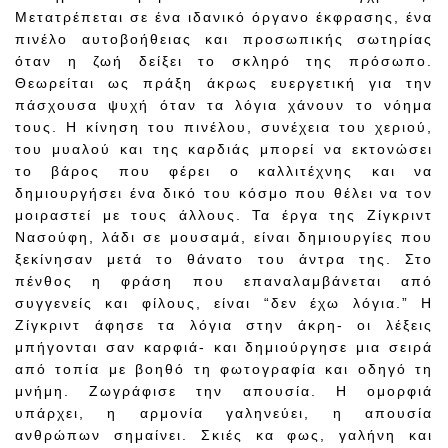
Μετατρέπεται σε ένα ιδανικό όργανο έκφρασης, ένα
πινέλο αυτοβοήθειας και προσωπικής σωτηρίας
όταν η ζωή δείξει το σκληρό της πρόσωπο.
Θεωρείται ως πράξη άκρως ευεργετική για την
πάσχουσα ψυχή όταν τα λόγια χάνουν το νόημα
τους. Η κίνηση του πινέλου, συνέχεια του χεριού,
του μυαλού και της καρδιάς μπορεί να εκτονώσει
το βάρος που φέρει ο καλλιτέχνης και να
δημιουργήσει ένα δικό του κόσμο που θέλει να τον
μοιραστεί με τους άλλους. Τα έργα της Ζίγκριντ
Νασούφη, λάδι σε μουσαμά, είναι δημιουργίες που
ξεκίνησαν μετά το θάνατο του άντρα της. Στο
πένθος η φράση που επαναλαμβάνεται από
συγγενείς και φίλους, είναι “δεν έχω λόγια.” Η
Ζίγκριντ άφησε τα λόγια στην άκρη- οι λέξεις
μπήγονται σαν καρφιά- και δημιούργησε μια σειρά
από τοπία με βοηθό τη φωτογραφία και οδηγό τη
μνήμη. Ζωγράφισε την απουσία. Η ομορφιά
υπάρχει, η αρμονία γαληνεύει, η απουσία
ανθρώπων σημαίνει. Σκιές κα φως, γαλήνη και