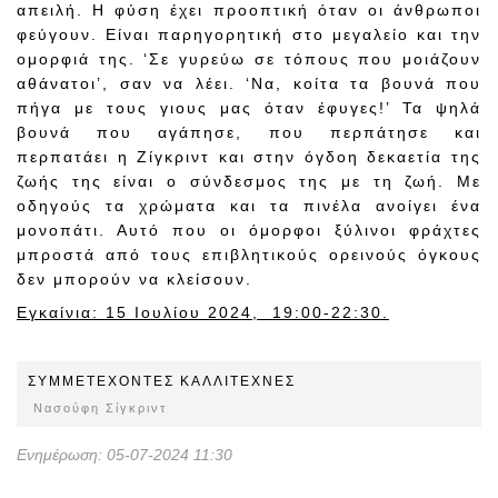
απειλή. Η φύση έχει προοπτική όταν οι άνθρωποι
φεύγουν. Είναι παρηγορητική στο μεγαλείο και την
ομορφιά της. ‘Σε γυρεύω σε τόπους που μοιάζουν
αθάνατοι’, σαν να λέει. ‘Να, κοίτα τα βουνά που
πήγα με τους γιους μας όταν έφυγες!’ Τα ψηλά
βουνά που αγάπησε, που περπάτησε και
περπατάει η Ζίγκριντ και στην όγδοη δεκαετία της
ζωής της είναι ο σύνδεσμος της με τη ζωή. Με
οδηγούς τα χρώματα και τα πινέλα ανοίγει ένα
μονοπάτι. Αυτό που οι όμορφοι ξύλινοι φράχτες
μπροστά από τους επιβλητικούς ορεινούς όγκους
δεν μπορούν να κλείσουν.
Εγκαίνια: 15 Ιουλίου 2024, 19:00-22:30.
ΣΥΜΜΕΤEΧOΝΤΕΣ ΚΑΛΛΙΤΕΧΝΕΣ
Νασούφη Σίγκριντ
Ενημέρωση: 05-07-2024 11:30