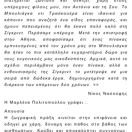
διατηρείται ζωντανό και ανθίζει, χάρη στους
υπέροχους φίλους μου, τον Αντόνιο και τη Σου. Το
Μπουλιάγκα ντι Τρασκουέρα είναι ιδανικό για
κάποιον που αναζητά ένα είδος επαναφοράς, και
ήμουν πεπεισμένος ότι θα έκανε πολύ καλό στη
Σίγκριντ. Περάσαμε υπέροχα. Μετά την επιστροφή
στην Αθήνα, αποφασίσαμε ότι ένας πίνακας
εμπνευσμένος από τον χρόνο μας στο Μπουλιάγκα
θα ήταν το πιο κατάλληλο ευχαριστήριο δώρο για
τους ευγενικούς μας οικοδεσπότες. Αρχικά, αυτό το
σχέδιο περιλάμβανε μόνο έναν πίνακα, αλλά ο
ενθουσιασμός της Σίγκριντ το μετέτρεψε σε μια
σειρά από δώδεκα.έργα, δημιουργημένα κατά τη
διάρκεια των επόμενων δύο χρόνων. >>
Νίκος Νασούφης
Η Μαρλένα Πολιτοπούλου γράφει.:.
Απουσία
Η ζωγραφική πράξη κινείται στην επιφάνεια και
οδηγεί με χάρη, δύναμη και πάθος στο βάθος των
αισθημάτων. Κρύβει και αποκαλύπτει συγχρόνως.